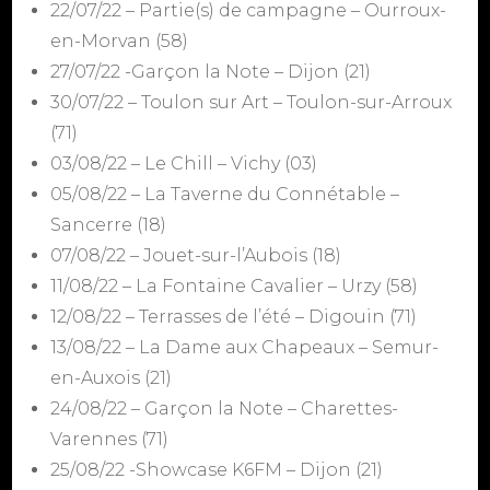
22/07/22 – Partie(s) de campagne – Ourroux-
en-Morvan (58)
27/07/22 -Garçon la Note – Dijon (21)
30/07/22 – Toulon sur Art – Toulon-sur-Arroux
(71)
03/08/22 – Le Chill – Vichy (03)
05/08/22 – La Taverne du Connétable –
Sancerre (18)
07/08/22 – Jouet-sur-l’Aubois (18)
11/08/22 – La Fontaine Cavalier – Urzy (58)
12/08/22 – Terrasses de l’été – Digouin (71)
13/08/22 – La Dame aux Chapeaux – Semur-
en-Auxois (21)
24/08/22 – Garçon la Note – Charettes-
Varennes (71)
25/08/22 -Showcase K6FM – Dijon (21)