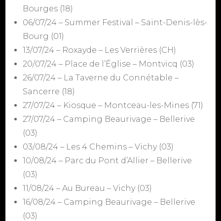
Bourges (18)
06/07/24 – Summer Festival – Saint-Denis-lès-
Bourg (01)
13/07/24 – Roxayde – Les Verrières (CH)
20/07/24 – Place de l’Église – Montvicq (03)
26/07/24 – La Taverne du Connétable –
Sancerre (18)
27/07/24 – Kiosque – Montceau-les-Mines (71)
27/07/24 – Camping Beaurivage – Bellerive
(03)
03/08/24 – Les 4 Chemins – Vichy (03)
10/08/24 – Parc du Pont d’Allier – Bellerive
(03)
11/08/24 – Au Bureau – Vichy (03)
16/08/24 – Camping Beaurivage – Bellerive
(03)