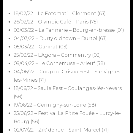
18/02/22 – Le Fotomat’ – Clermont (63)
26/02/22 – Olympic Café – Paris (75)
03/03/22 – La Tannerie – Bourg-en-bresse (01)
04/03/22 – Durty old town – Durtol (63)
05/03/22 – Gannat (03)
25/03/22 – L’Agora – Commentry (03)
09/04/22 – Le Cornemuse – Arleuf (58)
04/06/22 –
Coup de Grisou Fest – Sanvignes-
les-Mines (71)
18/06/22 – Saule Fest – Coulanges-lès-Nevers
(58)
19/06/22 – Germigny-sur-Loire (58)
25/06/22 – Festival La P’tite Fouée – Lurcy-le-
Bourg (58)
02/07/22 – Zik’ de rue – Saint-Marcel (71)