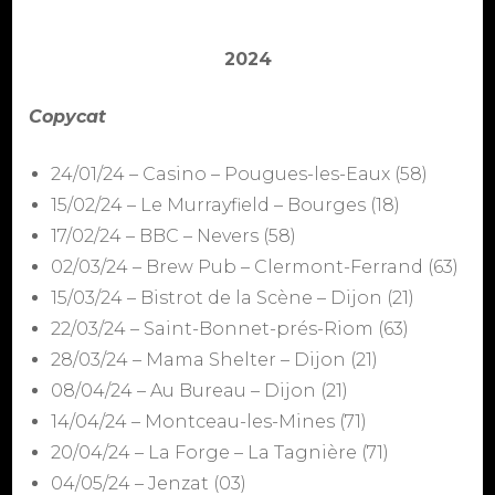
2024
Copycat
24/01/24 – Casino – Pougues-les-Eaux (58)
15/02/24 – Le Murrayfield – Bourges (18)
17/02/24 – BBC – Nevers (58)
02/03/24 – Brew Pub – Clermont-Ferrand (63)
15/03/24 – Bistrot de la Scène – Dijon (21)
22/03/24 – Saint-Bonnet-prés-Riom (63)
28/03/24 – Mama Shelter – Dijon (21)
08/04/24 – Au Bureau – Dijon (21)
14/04/24 – Montceau-les-Mines (71)
20/04/24 – La Forge – La Tagnière (71)
04/05/24 – Jenzat (03)