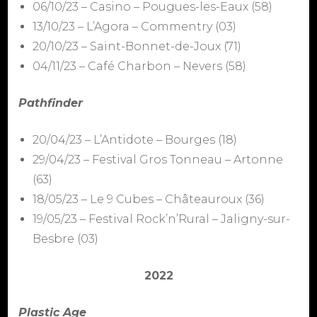
06/10/23 – Casino – Pougues-les-Eaux (58)
13/10/23 – L’Agora – Commentry (03)
20/10/23 – Saint-Bonnet-de-Joux (71)
04/11/23 – Café Charbon – Nevers (58)
Pathfinder
20/04/23 – L’Antidote – Bourges (18)
29/04/23 – Festival Gros Tonneau – Artonne
(63)
18/05/23 – Le 9 Cubes – Châteauroux (36)
19/05/23 – Festival Rock’n’Rural – Jaligny-sur-
Besbre (03)
2022
Plastic Age