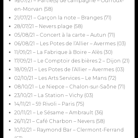
16/07/21 – Partie(s) de campagne – Ourroux-
en-Morvan (58)
21/07/21 – Garçon la note – Branges (71)
28/07/21 – Nevers plage (58)
05/08/21 – Concert à la carte – Autun (71)
06/08/21 – Les Potes de l’Allier – Avermes (03)
11/09/21 – La Fabrique à Boire – Alès (30)
17/09/21 – Le Comptoir des bières 2 – Dijon (21)
18/09/21 – Les Potes de l’Allier – Avermes (03)
02/10/21 – Les Arts Services – Le Mans (72)
08/10/21 – Le Niepce – Chalon-sur-Saône (71)
23/10/21 – La Station – Vichy (03)
14/11/21 – 59 Rivoli – Paris (75)
20/11/21 – Le Sésame – Ambrault (36)
26/11/21 – Café Charbon – Nevers (58)
10/12/21 – Raymond Bar – Clermont-Ferrand