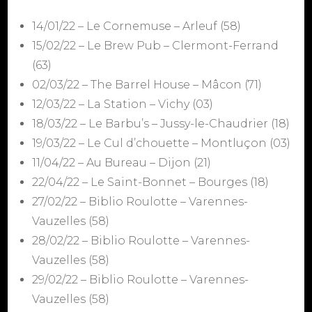
14/01/22 – Le Cornemuse – Arleuf (58)
15/02/22 – Le Brew Pub – Clermont-Ferrand
(63)
02/03/22 – The Barrel House – Mâcon (71)
12/03/22 – La Station – Vichy (03)
18/03/22 – Le Barbu’s – Jussy-le-Chaudrier (18)
19/03/22 – Le Cul d’chouette – Montluçon (03)
11/04/22 – Au Bureau – Dijon (21)
22/04/22 – Le Saint-Bonnet – Bourges (18)
27/02/22 – Biblio Roulotte – Varennes-
Vauzelles (58)
28/02/22 – Biblio Roulotte – Varennes-
Vauzelles (58)
29/02/22 – Biblio Roulotte – Varennes-
Vauzelles (58)