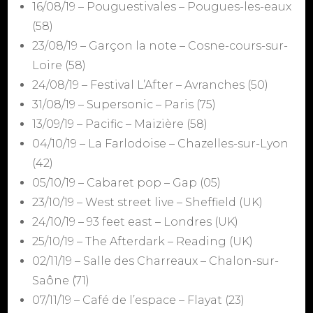
16/08/19 – Pouguestivales – Pougues-les-eaux
(58)
23/08/19 – Garçon la note – Cosne-cours-sur-
Loire (58)
24/08/19 – Festival L’After – Avranches (50)
31/08/19 – Supersonic – Paris (75)
13/09/19 – Pacific – Maizière (58)
04/10/19 – La Farlodoise – Chazelles-sur-Lyon
(42)
05/10/19 – Cabaret pop – Gap (05)
23/10/19 – West street live – Sheffield (UK)
24/10/19 – 93 feet east – Londres (UK)
25/10/19 – The Afterdark – Reading (UK)
02/11/19 – Salle des Charreaux – Chalon-sur-
Saône (71)
07/11/19 – Café de l’espace – Flayat (23)