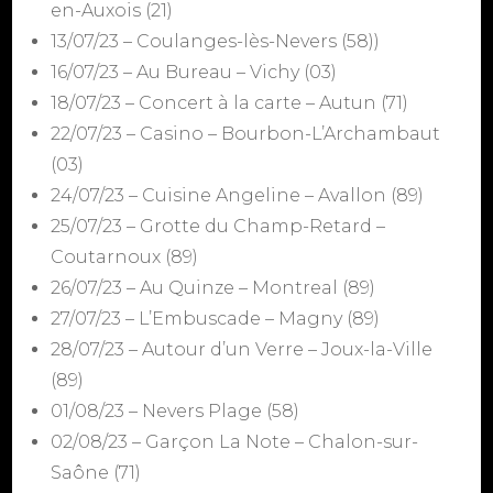
en-Auxois (21)
13/07/23 – Coulanges-lès-Nevers (58))
16/07/23 – Au Bureau – Vichy (03)
18/07/23 – Concert à la carte – Autun (71)
22/07/23 – Casino – Bourbon-L’Archambaut
(03)
24/07/23 – Cuisine Angeline – Avallon (89)
25/07/23 – Grotte du Champ-Retard –
Coutarnoux (89)
26/07/23 – Au Quinze – Montreal (89)
27/07/23 – L’Embuscade – Magny (89)
28/07/23 – Autour d’un Verre – Joux-la-Ville
(89)
01/08/23 – Nevers Plage (58)
02/08/23 – Garçon La Note – Chalon-sur-
Saône (71)