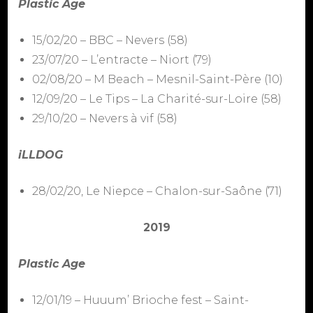
Plastic Age
15/02/20 – BBC – Nevers (58)
23/07/20 – L’entracte – Niort (79)
02/08/20 – M Beach – Mesnil-Saint-Père (10)
12/09/20 – Le Tips – La Charité-sur-Loire (58)
29/10/20 – Nevers à vif (58)
iLLDOG
28/02/20, Le Niepce – Chalon-sur-Saône (71)
2019
Plastic Age
12/01/19 – Huuum’ Brioche fest – Saint-