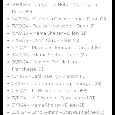
20/08/24 – Garçon La Note – Montiny-La-
Resle (89)
14/09/24 – Cité de la Gastronomie – Dijon (21)
17/09/24 – Festival Novosonic – Dijon (21)
19/09/24 – Mama Shelter – Dijon (21)
21/09/24 – L’Anti-Club – Paris (75)
12/10/24 – Place des Remparts – Grenat (63)
24/10/24 – Mama Shelter – Dijon (21)
26/10/24 – Nuit des Fers de Lance –
Franchesse (03)
07/11/24 – Café Ô Berry – Vierzon (18)
08/11/24 – Le Champ du Coq – Bourges (18)
09/11/24 – Le Belzébuth – Nevers (58)
17/11/24 – Le Réservoir – Saint-Marcel (71)
21/11/24 – Mama Shelter – Dijon (21)
29/11/24 – Echo System – Scey-sur-Saône (70)