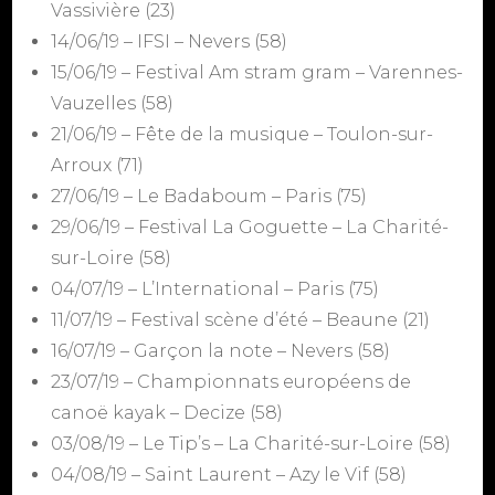
Vassivière (23)
14/06/19 – IFSI – Nevers (58)
15/06/19 – Festival Am stram gram – Varennes-
Vauzelles (58)
21/06/19 – Fête de la musique – Toulon-sur-
Arroux (71)
27/06/19 – Le Badaboum – Paris (75)
29/06/19 – Festival La Goguette – La Charité-
sur-Loire (58)
04/07/19 – L’International – Paris (75)
11/07/19 – Festival scène d’été – Beaune (21)
16/07/19 – Garçon la note – Nevers (58)
23/07/19 – Championnats européens de
canoë kayak – Decize (58)
03/08/19 – Le Tip’s – La Charité-sur-Loire (58)
04/08/19 – Saint Laurent – Azy le Vif (58)