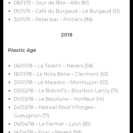
08/11/19 – Jour de fête – Albi (81)
09/11/19 – Café du Burgaud – Le Burgaud (31)
30/11/19 – Relax bar – Poitiers (86)
2018
Plastic Age
06/01/18 – La Tavern’ – Nevers (58)
18/01/18 – Le Nota Bene – Clermont (63)
20/01/18 – Le Majestic – Montluçon (03)
03/02/18 – Le Bistroll’s – Bourbon Lancy (71)
09/03/18 – Le Batolune – Honfleur (14)
24/03/18 – Festival Rock’n’Forges –
Gueugnon (71)
06/04/18 – Le Farmer – Lyon (69)
14/04/18 – Fnac – Nevers (58)