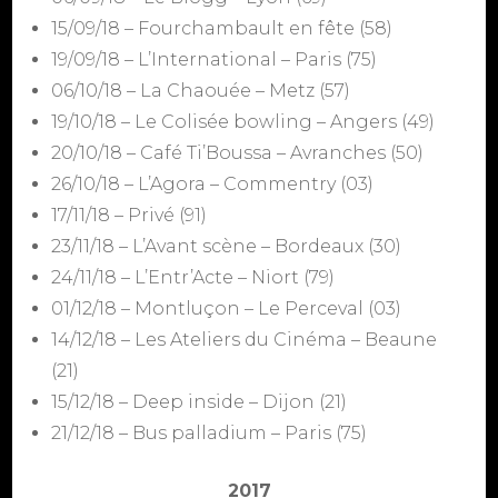
15/09/18 – Fourchambault en fête (58)
19/09/18 – L’International – Paris (75)
06/10/18 – La Chaouée – Metz (57)
19/10/18 – Le Colisée bowling – Angers (49)
20/10/18 – Café Ti’Boussa – Avranches (50)
26/10/18 – L’Agora – Commentry (03)
17/11/18 – Privé (91)
23/11/18 – L’Avant scène – Bordeaux (30)
24/11/18 – L’Entr’Acte – Niort (79)
01/12/18 – Montluçon – Le Perceval (03)
14/12/18 – Les Ateliers du Cinéma – Beaune
(21)
15/12/18 – Deep inside – Dijon (21)
21/12/18 – Bus palladium – Paris (75)
2017