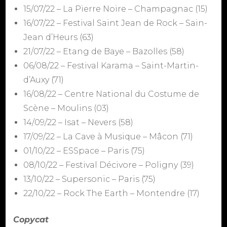
15/07/22 – La Pierre Noire – Champagnac (15)
16/07/22 – Festival Saint Jean de Rock – Sain-
Jean d’Heurs (63)
21/07/22 – Etang de Baye – Bazolles (58)
06/08/22 – Festival Karama – Saint-Martin-
d’Auxy (71)
16/08/22 – Centre National du Costume de
Scène – Moulins (03)
14/09/22 – Isat – Nevers (58)
17/09/22 – La Cave à Musique – Mâcon (71)
01/10/22 – ESSpace – Paris (75)
08/10/22 – Festival Décivore – Poligny (39)
13/10/22 – Supersonic – Paris (75)
22/10/22 – Rock The Earth – Montendre (17)
Copycat