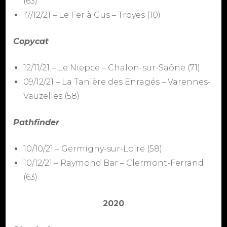
(63)
17/12/21 – Le Fer à Gus – Troyes (10)
Copycat
12/11/21 – Le Niepce – Chalon-sur-Saône (71)
09/12/21 – La Tanière des Enragés – Varennes-
Vauzelles (58)
Pathfinder
10/10/21 – Germigny-sur-Loire (58)
10/12/21 – Raymond Bar – Clermont-Ferrand
(63)
2020