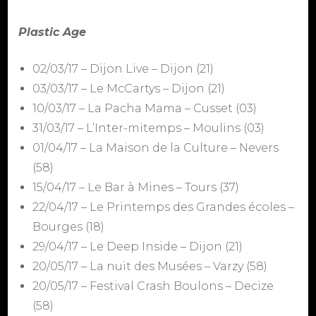
Plastic Age
02/03/17 – Dijon Live – Dijon (21)
03/03/17 – Le McCartys – Dijon (21)
10/03/17 – La Pacha Mama – Cusset (03)
31/03/17 – L’Inter-mitemps – Moulins (03)
01/04/17 – La Maison de la Culture – Nevers
(58)
15/04/17 – Le Bar à Mines – Tours (37)
22/04/17 – Le Printemps des Grandes écoles –
Bourges (18)
29/04/17 – Le Deep Inside – Dijon (21)
20/05/17 – La nuit des Musées – Varzy (58)
20/05/17 – Festival Crash Boulons – Decize
(58)