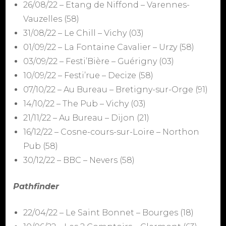
26/08/22 – Etang de Niffond – Varennes-
Vauzelles (58)
31/08/22 – Le Chill – Vichy (03)
01/09/22 – La Fontaine Cavalier – Urzy (58)
03/09/22 – Festi’Bière – Guérigny (03)
10/09/22 – Festi’rue – Decize (58)
07/10/22 – Au Bureau – Bretigny-sur-Orge (91)
14/10/22 – The Pub – Vichy (03)
21/11/22 – Au Bureau – Dijon (21)
16/12/22 – Cosne-cours-sur-Loire – Northon
Pub (58)
30/12/22 – BBC – Nevers (58)
Pathfinder
22/04/22 – Le Saint Bonnet – Bourges (18)