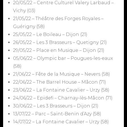
20/05/22 – Centre Culturel Valery Larbaud –
Vichy (03)
21/05/22 – Théâtre des Forges Royales –
Guérigny (58)
25/05/22 – Le Boileau – Dijon (21)
26/05/22 – Les 3 Brasseurs – Quetigny (21)
29/05/22 – Place en Musique – Dijon (21)
05/06/22 – Olympic bar – Pougues-les-eaux
(58)
21/06/22 – Fête de la Musique – Nevers (58)
22/06/22 – The Barrel House – Mâcon (71)
23/06/22 – La Fontaine Cavalier – Urzy (58)
24/06/22 – Epidefi – Charnay-lès-Mâcon (71)
30/06/22 – Les 3 Brasseurs – Dijon (21)
13/07/22 – Parc – Saint-Benin d’Azy (58)
14/07/22 – La Fontaine Cavalier – Urzy (58)