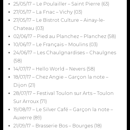
25/05/17 – Le Poulailler – Saint Pierre (63)
27/05/17 – La Fnac – Vichy (03)
27/05/17 – Le Bistrot Culture – Ainay-le-
Chateau (03)
02/06/17 – Pied au Planchez – Planchez (58)
10/06/17 – Le Français – Moulins (03)
24/06/17 – Les Chaulgnardises – Chaulgnes
(58)
14/07/17 – Hello World – Nevers (58)
18/07/17 – Chez Angie – Garçon la note –
Dijon (21)
28/07/17 – Festival Toulon sur Arts – Toulon
Sur Arroux (71)
19/08/17 – Le Silver Café – Garçon la note –
Auxerre (89)
21/09/17 – Brasserie Bos – Bourges (18)