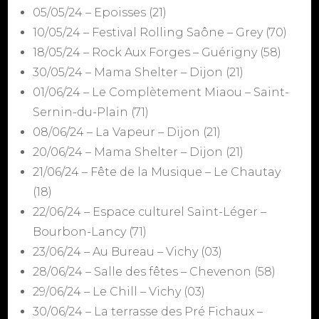
05/05/24 – Epoisses (21)
10/05/24 – Festival Rolling Saône – Grey (70)
18/05/24 – Rock Aux Forges – Guérigny (58)
30/05/24 – Mama Shelter – Dijon (21)
01/06/24 – Le Complètement Miaou – Saint-
Sernin-du-Plain (71)
08/06/24 – La Vapeur – Dijon (21)
20/06/24 – Mama Shelter – Dijon (21)
21/06/24 – Fête de la Musique – Le Chautay
(18)
22/06/24 – Espace culturel Saint-Léger –
Bourbon-Lancy (71)
23/06/24 – Au Bureau – Vichy (03)
28/06/24 – Salle des fêtes – Chevenon (58)
29/06/24 – Le Chill – Vichy (03)
30/06/24 – La terrasse des Pré Fichaux –