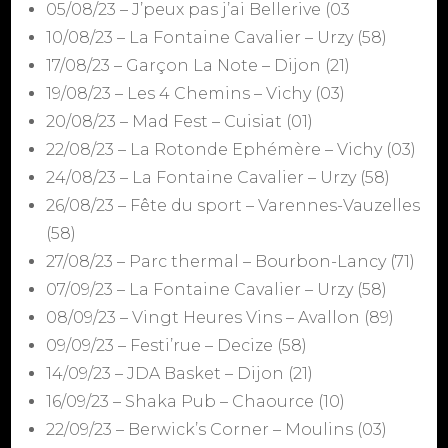
05/08/23 – J’peux pas j’ai Bellerive (03
10/08/23 – La Fontaine Cavalier – Urzy (58)
17/08/23 – Garçon La Note – Dijon (21)
19/08/23 – Les 4 Chemins – Vichy (03)
20/08/23 – Mad Fest – Cuisiat (01)
22/08/23 – La Rotonde Ephémère – Vichy (03)
24/08/23 – La Fontaine Cavalier – Urzy (58)
26/08/23 – Fête du sport – Varennes-Vauzelles
(58)
27/08/23 – Parc thermal – Bourbon-Lancy (71)
07/09/23 – La Fontaine Cavalier – Urzy (58)
08/09/23 – Vingt Heures Vins – Avallon (89)
09/09/23 – Festi’rue – Decize (58)
14/09/23 – JDA Basket – Dijon (21)
16/09/23 – Shaka Pub – Chaource (10)
22/09/23 – Berwick’s Corner – Moulins (03)