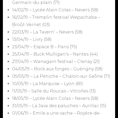
Germain-du-plain (71)
14/02/19 – Lycée Alain Colas – Nevers (58)
16/02/19 – Tremplin festival Wepachaba –
Broût-Vernet (03)
22/03/19 – La Tavern’ – Nevers (58)
13/04/19 – Livry (58)
23/04/19 – Espace B – Paris (75)
25/04/19 – Buck Mulligan’s – Nantes (44)
27/04/19 – Wanagain festival – Clenay (21)
04/05/19 – Rock aux forges – Guérigny (58)
09/05/19 – La Péniche – Chalon-sur-Saône (71)
10/05/19 – La Marquise – Lyon (69)
11/05/19 – Salle du Roucas – Vitrolles (13)
18/05/19 – Lycée Alain Colas – Nevers (58)
31/05/19 – La Java des paluches – Aurillac (15)
01/06/19 – Emile a une vache – Royère-de-