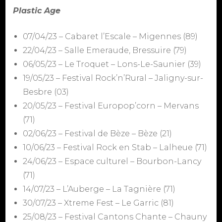
Plastic Age
07/04/23 – Cabaret l’Escale – Migennes (89)
22/04/23 – Salle Emeraude, Bressuire (79)
06/05/23 – Le Troquet – Lons-Le-Saunier (39)
19/05/23 – Festival Rock’n’Rural – Jaligny-sur-
Besbre (03)
20/05/23 – Festival Europop’corn – Mervans
(71)
02/06/23 – Festival de Bèze – Bèze (21)
10/06/23 – Festival Rock en Stab – Lalheue (71)
24/06/23 – Espace culturel – Bourbon-Lancy
(71)
14/07/23 – L’Auberge – La Tagnière (71)
30/07/23 – Xtreme Fest – Le Garric (81)
25/08/23 – Festival Cantons Chante – Chauny