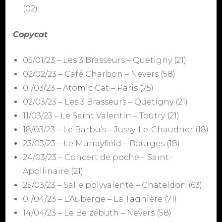
(02)
Copycat
05/01/23 – Les 3 Brasseurs – Quetigny (21)
02/02/23 – Café Charbon – Nevers (58)
01/03/23 – Atomic Cat – Paris (75)
02/03/23 – Les 3 Brasseurs – Quetigny (21)
11/03/23 – Le Saint Valentin – Toutry (21)
18/03/23 – Le Barbu’s – Jussy-Le-Chaudrier (18)
23/03/23 – Le Murrayfield – Bourges (18)
24/03/23 – Concert de poche – Saint-
Apollinaire (21)
25/03/23 – Salle polyvalente – Chateldon (63)
01/04/23 – L’Auberge – La Tagnière (71)
14/04/23 – Le Belzébuth – Nevers (58)