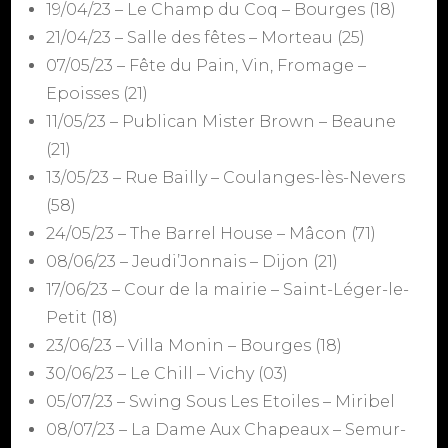
19/04/23 – Le Champ du Coq – Bourges (18)
21/04/23 – Salle des fêtes – Morteau (25)
07/05/23 – Fête du Pain, Vin, Fromage –
Epoisses (21)
11/05/23 – Publican Mister Brown – Beaune
(21)
13/05/23 – Rue Bailly – Coulanges-lès-Nevers
(58)
24/05/23 – The Barrel House – Mâcon (71)
08/06/23 – Jeudi’Jonnais – Dijon (21)
17/06/23 – Cour de la mairie – Saint-Léger-le-
Petit (18)
23/06/23 – Villa Monin – Bourges (18)
30/06/23 – Le Chill – Vichy (03)
05/07/23 – Swing Sous Les Etoiles – Miribel
08/07/23 – La Dame Aux Chapeaux – Semur-