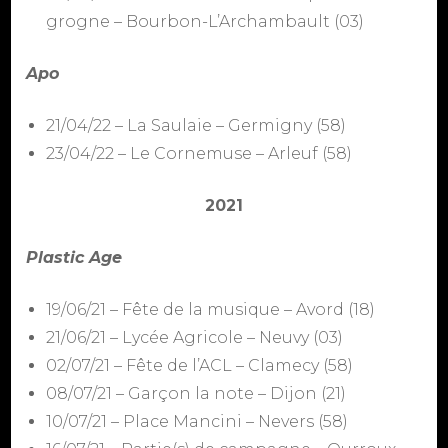
grogne – Bourbon-L’Archambault (03)
Apo
21/04/22 – La Saulaie – Germigny (58)
23/04/22 – Le Cornemuse – Arleuf (58)
2021
Plastic Age
19/06/21 – Fête de la musique – Avord (18)
21/06/21 – Lycée Agricole – Neuvy (03)
02/07/21 – Fête de l’ACL – Clamecy (58)
08/07/21 – Garçon la note – Dijon (21)
10/07/21 – Place Mancini – Nevers (58)