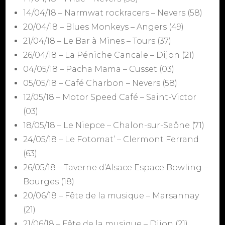
14/04/18 – Narmwat rockracers – Nevers (58)
20/04/18 – Blues Monkeys – Angers (49)
21/04/18 – Le Bar à Mines – Tours (37)
26/04/18 – La Péniche Cancale – Dijon (21)
04/05/18 – Pacha Mama – Cusset (03)
05/05/18 – Café Charbon – Nevers (58)
12/05/18 – Motor Speed Café – Saint-Victor
(03)
18/05/18 – Le Niepce – Chalon-sur-Saône (71)
24/05/18 – Le Fotomat’ – Clermont Ferrand
(63)
26/05/18 – Taverne d’Alsace Espace Bowling –
Bourges (18)
20/06/18 – Fête de la musique – Marsannay
(21)
21/06/18 – Fête de la musique – Dijon (21)