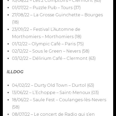
10/06/22 – Les 2 Comptoirs – Clermont (63)
01/07/22 – Puzzle Pub – Tours (37)
27/08/22 – La Grosse Guinchette – Bourges
(18)
23/09/22 – Festival L’Automne de
Morthomiers – Morthomiers (18)
01/12/22 – Olympic Café – Paris (75)
02/12/22 – Sous le Green – Nevers (58)
03/12/22 – Délirium Café – Clermont (63)
iLLDOG
04/02/22 – Durty Old Town – Durtol (63)
13/06/22 – L’Echoppe – Saint-Menoux (03)
18/06/22 – Saule Fest – Coulanges-lès-Nevers
(58)
08/07/22 – Le concert de Radio qui s’en